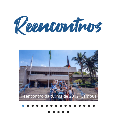
Reencontros
Campus
Reencontro da turma de 2002, Campus
Reencon
Morumbi, 2017.