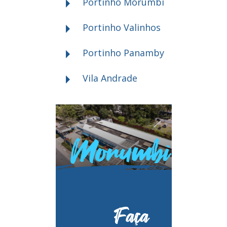
Portinho Morumbi
Portinho Valinhos
Portinho Panamby
Vila Andrade
Morumbi
V
Faça